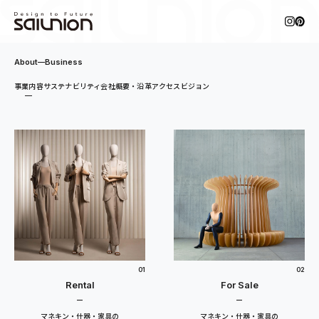
About
Business
事業内容
サステナビリティ
会社概要・沿革
アクセス
ビジョン
01
02
Rental
For Sale
マネキン・什器・家具の
マネキン・什器・家具の