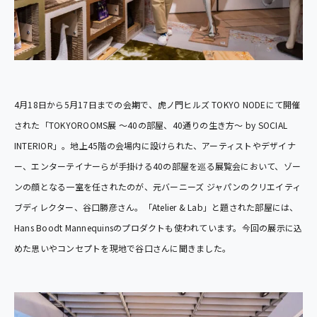
4月18日から5月17日までの会期で、虎ノ門ヒルズ TOKYO NODEにて開催
された「TOKYOROOMS展 〜40の部屋、40通りの生き方〜 by SOCIAL
INTERIOR」。地上45階の会場内に設けられた、アーティストやデザイナ
ー、エンターテイナーらが手掛ける40の部屋を巡る展覧会において、ゾー
ンの顔となる一室を任されたのが、元バーニーズ ジャパンのクリエイティ
ブディレクター、谷口勝彦さん。「Atelier & Lab」と題された部屋には、
Hans Boodt Mannequinsのプロダクトも使われています。今回の展示に込
めた思いやコンセプトを現地で谷口さんに聞きました。