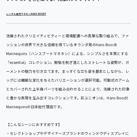
レンタル
販売
マネキン
HANS BOODT
洗練されたクリエイティビティーと環境配慮への真摯な取り組みで、ファ
ッションの世界で大きな信頼を得ているオランダ発のHans Boodt
Mannequins（ハンスブートマネキン）による、シンプルさを本質とする
「essential」コレクション。無駄を削ぎ落としたストレートな姿勢が、ガ
ーメントの魅力を引き立てます。まっすぐな立ち姿を基本としながら、レ
ッグには繊細な変化を与えたバリエーションが選択可能。可動式のアーム
とカバーされた上半身パーツを組み合わせることにより、洗練された印象
と豊かな表現を生み出すコレクションです。彩ユニオンは、Hans Boodt
Mannequinsの日本総代理店です。
【こんなシーンにおすすめです】
・セレクトショップやデザイナーズブランドのウィンドウディスプレイに