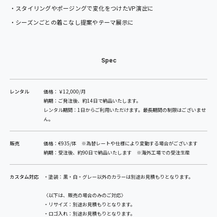
・スタイリングやポージングで変化をつけたVP演出に
・シーズンごとの着こなし提案やテーマ展示に
Spec
レンタル
価格：￥12,000/月
納期：ご発注後、約14日で納品いたします。
レンタル期間：1日からご利用いただけます。最長期間の制限はございませ
ん。
販売
価格：€935/体 ※為替レートや仕様により変動する場合がございます
納期：受注後、約90日で納品いたします ※海外工場での受注生産
カスタム対応
・塗装：黒・白・グレー以外のカラーは別途お見積もりとなります。
〈以下は、販売の場合のみのご対応〉
・リサイズ：別途お見積もりとなります。
・ロゴ入れ：別途お見積もりとなります。