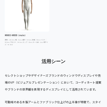
M9803-WOOD（male）
身長：189.3cm / 幅：51cm / 奥行：53.5cm / 肩幅：56cm / バスト：
95.5cm / ウエスト：80.3cm / ヒップ：95cm / ヒール高：2cm / 靴サイ
ズ：42（EU）
活用シーン
セレクトショップやデザイナーズブランドのウィンドウディスプレイや売
場のVP（ビジュアルプレゼンテーション）において、コーディネート提案
やブランドの世界観を表現するディスプレイとして活用されています。
可動域のある木製アームとファブリック仕上げの上半身が特徴で、スタイ