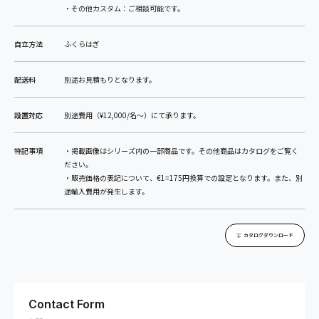
・その他カスタム：ご相談可能です。
自立方法
ふくらはぎ
配送料
別途お見積もりとなります。
設置対応
別途費用（¥12,000/名〜）にて承ります。
特記事項
・掲載画像はシリーズ内の一部商品です。その他商品はカタログをご覧く
ださい。
・販売価格の表記について、€1=175円換算での設定となります。また、別
途輸入費用が発生します。
カタログダウンロード
Contact Form