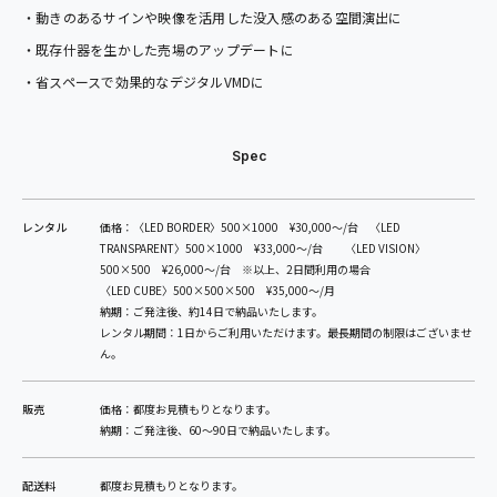
・動きのあるサインや映像を活用した没入感のある空間演出に
・既存什器を生かした売場のアップデートに
・省スペースで効果的なデジタルVMDに
Spec
レンタル
価格：〈LED BORDER〉500×1000 ¥30,000～/台 〈LED
TRANSPARENT〉500×1000 ¥33,000～/台 〈LED VISION〉
500×500 ¥26,000～/台 ※以上、2日間利用の場合
〈LED CUBE〉500×500×500 ¥35,000～/月
納期：ご発注後、約14日で納品いたします。
レンタル期間：1日からご利用いただけます。最長期間の制限はございませ
ん。
販売
価格：都度お見積もりとなります。
納期：ご発注後、60〜90日で納品いたします。
配送料
都度お見積もりとなります。