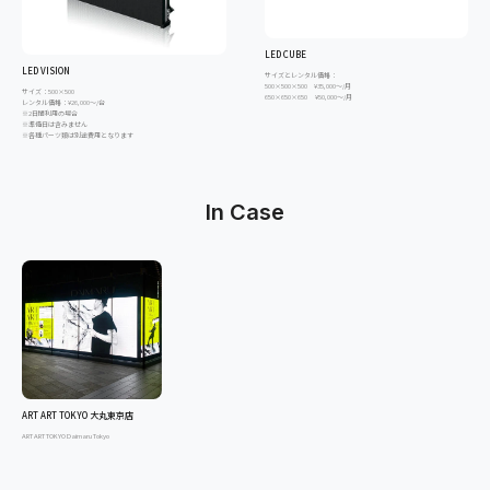
LED CUBE
LED VISION
サイズとレンタル価格：
500×500×500 ¥35,000～/月
サイズ：500×500
650×650×650 ¥50,000～/月
レンタル価格：¥26,000～/台
※2日間利用の場合
※準備日は含みません
※各種パーツ類は別途費用となります
In Case
ART ART TOKYO 大丸東京店
ART ART TOKYO Daimaru Tokyo