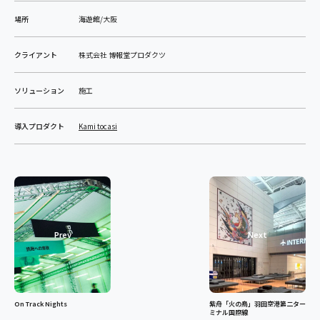
場所
海遊館/大阪
クライアント
株式会社 博報堂プロダクツ
ソリューション
施工
導入プロダクト
Kami tocasi
Prev
Next
On Track Nights
紫舟「火の鳥」羽田空港第二ター
ミナル国際線