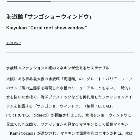
海遊館 ｢サンゴショーウィンドウ｣
Kaiyukan “Coral reef show window”
ディスプレイ
水族館×ファッション×紙のマネキンが伝えるサステナブル
大阪にある世界最大級の水族館「海遊館」の、グレート・バリア・リーフ
のサンゴ礁の生態系を再現した水槽のリニューアルにともない、一時的に
水を抜いた水槽で、海洋プラスチックなどを再利用したファッションアイ
テムを披露する「サンゴショーウィンドウ」（協賛：ECOALF、
PORTRUNKS、Rideeco）が開催されました。水槽をショーウィンドウに
見立てた同企画で、ファッションを見せるマネキンとして紙製マネキン
「
Kami tocasi
」が選定され、マネキンの設置を彩ユニオンが担当。水は