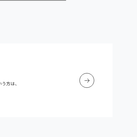
いう方は、
。